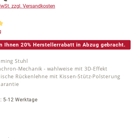
 MwSt. zzgl. Versandkosten
tliche Bewertung von 5 von 5 Sternen
g
n Ihnen 20% Herstellerrabatt in Abzug gebracht.
ming Stuhl
chron-Mechanik - wahlweise mit 3D-Effekt
sche Rückenlehne mit Kissen-Stütz-Polsterung
Garantie
t: 5-12 Werktage