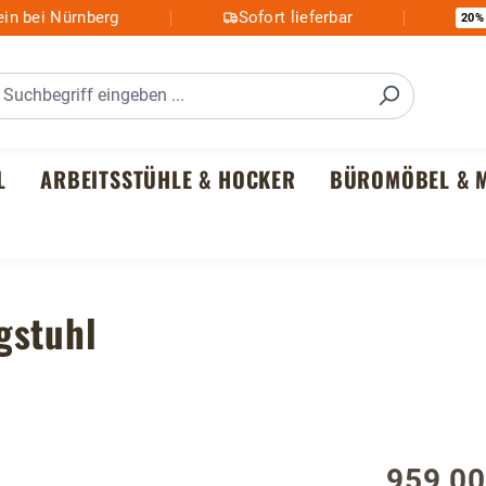
in bei Nürnberg
Sofort lieferbar
20%
L
ARBEITSSTÜHLE & HOCKER
BÜROMÖBEL & M
gstuhl
959,00
Regulärer P