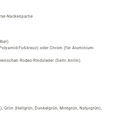
lter-Nackenpartie
lber)
ür Polyamid-Fußkreuz) oder Chrom (für Aluminium-
ienischen Rodeo-Rindsleder (Semi Anilin)
t), Grün (Hellgrün, Dunkelgrün, Mintgrün, Naturgrün),