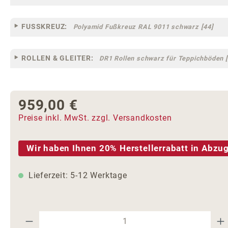
FUSSKREUZ:
Polyamid Fußkreuz RAL 9011 schwarz [44]
ROLLEN & GLEITER:
DR1 Rollen schwarz für Teppichböden [
959,00 €
Regulärer Preis:
Preise inkl. MwSt. zzgl. Versandkosten
Wir haben Ihnen 20% Herstellerrabatt in Abzug
Lieferzeit: 5-12 Werktage
Produkt Anzahl: Gib den gewünschte