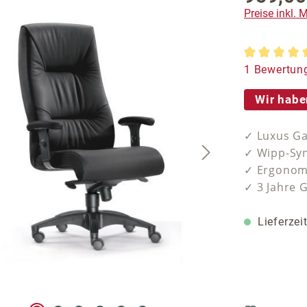
Preise inkl.
Durchschnit
1 Bewertun
Wir habe
✓ Luxus Ga
✓ Wipp-Syn
✓ Ergonomi
✓ 3 Jahre 
Lieferzei