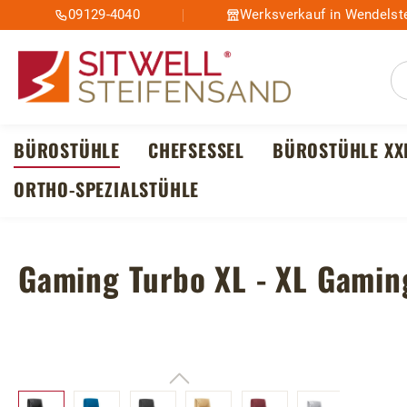
09129-4040
Werksverkauf in Wendelste
m Hauptinhalt springen
Zur Suche springen
Zur Hauptnavigation springen
BÜROSTÜHLE
CHEFSESSEL
BÜROSTÜHLE XX
ORTHO-SPEZIALSTÜHLE
Gaming Turbo XL - XL Gamin
Bildergalerie überspringen