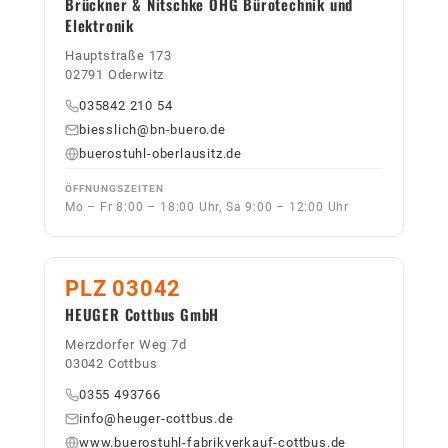
Brückner & Nitschke OHG Bürotechnik und
Elektronik
Hauptstraße 173
02791 Oderwitz
035842 210 54
biesslich@bn-buero.de
buerostuhl-oberlausitz.de
ÖFFNUNGSZEITEN
Mo – Fr 8:00 – 18:00 Uhr, Sa 9:00 – 12:00 Uhr
PLZ 03042
HEUGER Cottbus GmbH
Merzdorfer Weg 7d
03042 Cottbus
0355 493766
info@heuger-cottbus.de
www.buerostuhl-fabrikverkauf-cottbus.de