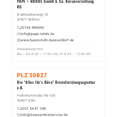
PAPE + ROHDE GmbH & Co. Büroeinrichtung
KG
Drahtzieherweg 10
47877 Willich
02154 884040
info@pape-rohde.de
www.buerostuhl-duesseldorf.de
ÖFFNUNGSZEITEN
Mo – Do 8:00 – 17:00 Uhr, Fr 8:00 – 15:00 Uhr
PLZ 50827
Die "Alles für's Büro" Dienstleistungsagentur
e.K.
Frohnhofstraße 98-100
50827 Köln
0221 34 81 208
info@bueroartikelservice.de