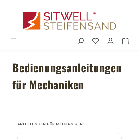
Zum Hauptinhalt springen
Du hast 0 Produ
Ware
Bedienungsanleitungen
für Mechaniken
ANLEITUNGEN FÜR MECHANIKEN