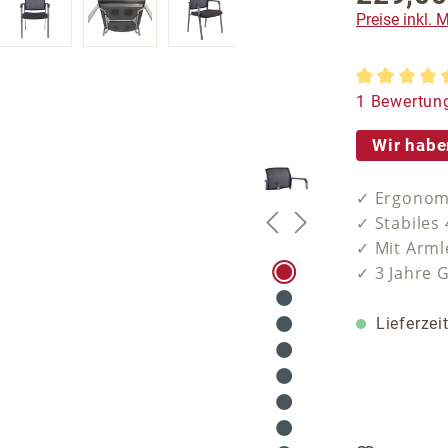
Preise inkl.
Durchschnit
1 Bewertun
Wir habe
✓ Ergonom
✓ Stabiles 
✓ Mit Arm
✓ 3 Jahre 
Lieferzei