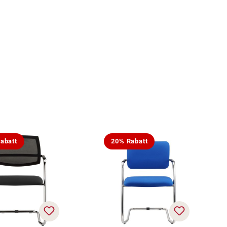
abatt
20% Rabatt