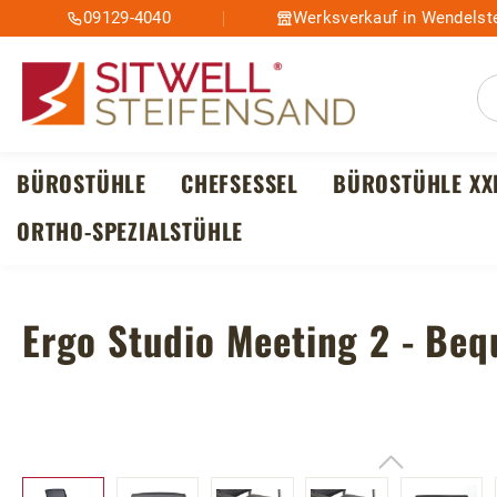
09129-4040
Werksverkauf in Wendelste
m Hauptinhalt springen
Zur Suche springen
Zur Hauptnavigation springen
BÜROSTÜHLE
CHEFSESSEL
BÜROSTÜHLE XX
ORTHO-SPEZIALSTÜHLE
Ergo Studio Meeting 2 - Be
Bildergalerie überspringen