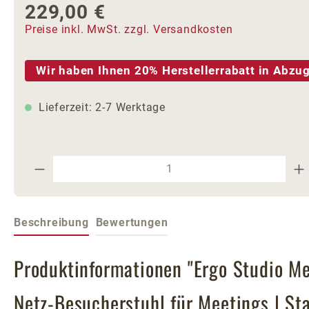
229,00 €
Regulärer Preis:
Preise inkl. MwSt. zzgl. Versandkosten
Wir haben Ihnen 20% Herstellerrabatt in Abzug
Lieferzeit: 2-7 Werktage
Produkt Anzahl: Gib den gewünschte
Beschreibung
Bewertungen
Produktinformationen "Ergo Studio M
Netz-Besucherstuhl für Meetings | St