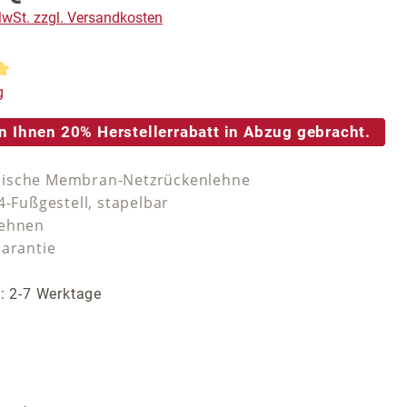
 MwSt. zzgl. Versandkosten
tliche Bewertung von 5 von 5 Sternen
g
n Ihnen 20% Herstellerrabatt in Abzug gebracht.
ische Membran-Netzrückenlehne
4-Fußgestell, stapelbar
lehnen
Garantie
t: 2-7 Werktage