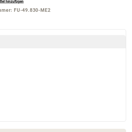
tel hinzufügen
mmer:
FU-49.830-ME2