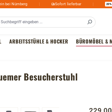
in bei Nürnberg
Sofort lieferbar
20%
L
ARBEITSSTÜHLE & HOCKER
BÜROMÖBEL & M
quemer Besucherstuhl
229,00
Regulärer P