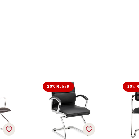
20% Rabatt
20% R