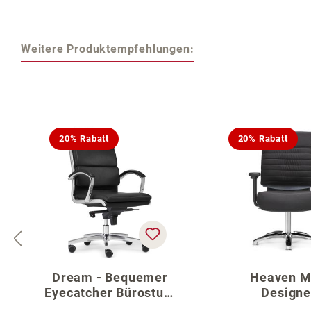
Weitere Produktempfehlungen:
Produktgalerie überspringen
20% Rabatt
20% Rabatt
Dream - Bequemer
Heaven M
Eyecatcher Bürostuhl
Designe
aus Bonded Leder
Meetingst