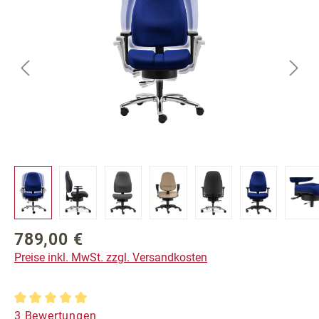
789,00 €
Regulärer Preis:
Preise inkl. MwSt. zzgl. Versandkosten
Durchschnittliche Bewertung von 5 von 5 Sternen
3 Bewertungen