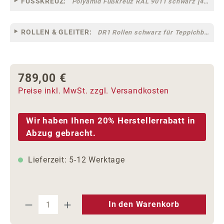
FUSSKREUZ:
Polyamid Fußkreuz RAL 9011 schwarz [44]
ROLLEN & GLEITER:
DR1 Rollen schwarz für Teppichböden [10]
789,00 €
Regulärer Preis:
Preise inkl. MwSt. zzgl. Versandkosten
Wir haben Ihnen 20% Herstellerrabatt in
Abzug gebracht.
Lieferzeit: 5-12 Werktage
Produkt Anzahl: Gib den gewünschten We
In den Warenkorb