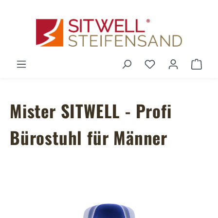
Zum Hauptinhalt springen
Du hast 0 Produ
Ware
Mister SITWELL - Profi
Bürostuhl für Männer
Bildergalerie überspringen