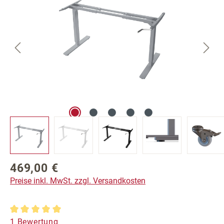
469,00 €
Regulärer Preis:
Preise inkl. MwSt. zzgl. Versandkosten
Durchschnittliche Bewertung von 5 von 5 Sternen
1 Bewertung