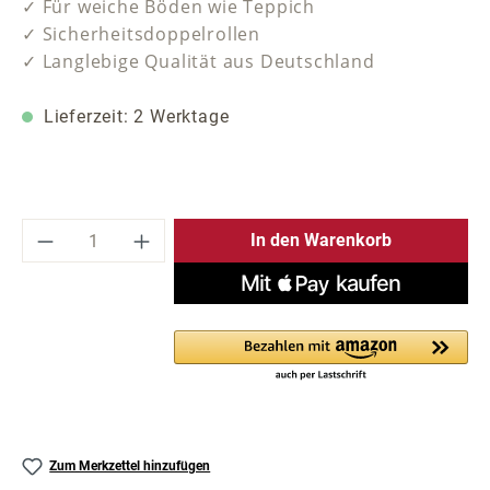
✓ Für weiche Böden wie Teppich
✓ Sicherheitsdoppelrollen
✓ Langlebige Qualität aus Deutschland
Lieferzeit: 2 Werktage
Produkt Anzahl: Gib den gewünschten Wer
In den Warenkorb
Zum Merkzettel hinzufügen