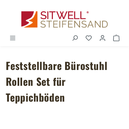
Zum Hauptinhalt springen
Du hast 0 Produ
Ware
Feststellbare Bürostuhl
Rollen Set für
Teppichböden