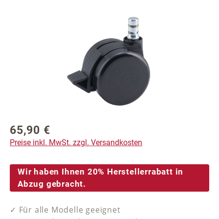
Bildergalerie überspringen
65,90 €
Regulärer Preis:
Preise inkl. MwSt. zzgl. Versandkosten
Wir haben Ihnen 20% Herstellerrabatt in
Abzug gebracht.
✓ Für alle Modelle geeignet