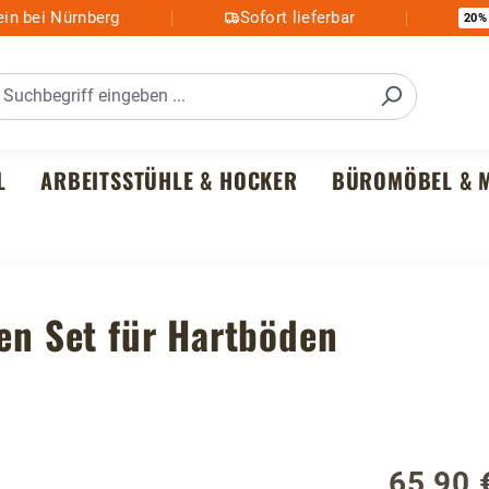
in bei Nürnberg
Sofort lieferbar
20%
L
ARBEITSSTÜHLE & HOCKER
BÜROMÖBEL & M
len Set für Hartböden
65,90 
Regulärer P