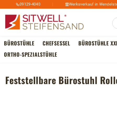
09129-4040
Werksverkauf in Wendelste
m Hauptinhalt springen
Zur Suche springen
Zur Hauptnavigation springen
BÜROSTÜHLE
CHEFSESSEL
BÜROSTÜHLE XX
ORTHO-SPEZIALSTÜHLE
Feststellbare Bürostuhl Rol
Bildergalerie überspringen