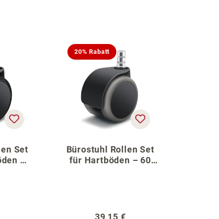
20% Rabatt
len Set
Bürostuhl Rollen Set
öden –
für Hartböden – 60
reuz
cm Fußkreuz
er Preis:
Regulärer Preis:
39,15 €