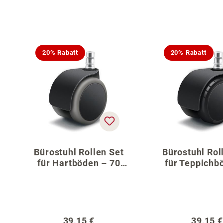
Produktgalerie überspringen
20% Rabatt
20% Rabatt
Bürostuhl Rollen Set
Bürostuhl Rol
für Hartböden – 70
für Teppichb
cm Fußkreuz
70 cm Fußk
Regulärer Preis:
Regulär
39,15 €
39,15 €