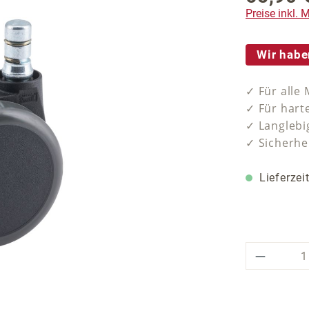
Preise inkl.
Wir habe
✓ Für alle
✓ Für hart
✓ Langlebi
✓ Sicherhe
Lieferzei
Produkt