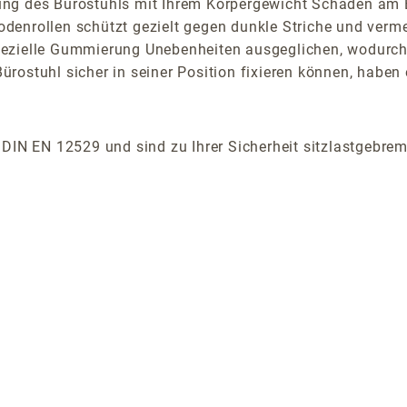
ung des Bürostuhls mit Ihrem Körpergewicht Schäden am 
ollen schützt gezielt gegen dunkle Striche und vermeid
ezielle Gummierung Unebenheiten ausgeglichen, wodurch 
n Bürostuhl sicher in seiner Position fixieren können, hab
 DIN EN 12529 und sind zu Ihrer Sicherheit sitzlastgebrem