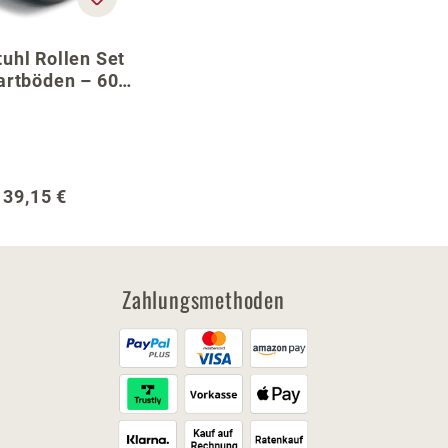
uhl Rollen Set
artböden – 60
 Fußkreuz
Regulärer Preis:
39,15 €
Zahlungsmethoden