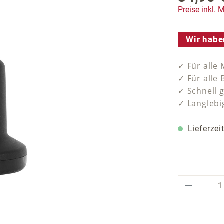
Preise inkl.
Wir habe
✓ Für alle
✓ Für alle
✓ Schnell g
✓ Langlebi
Lieferzei
Produkt