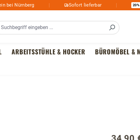
in bei Nürnberg
Sofort lieferbar
20%
L
ARBEITSSTÜHLE & HOCKER
BÜROMÖBEL & M
34,90 
Regulärer P