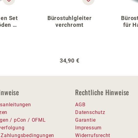
len Set
Bürostuhlgleiter
Bürost
öden –
verchromt
für H
reuz
cm
er Preis:
Regulärer Preis:
34,90 €
inweise
Rechtliche Hinweise
sanleitungen
AGB
tzen
Datenschutz
gen / pCon / OFML
Garantie
erfolgung
Impressum
 Zahlungsbedingungen
Widerrufsrecht